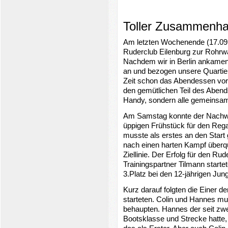
Toller Zusammenhal
Am letzten Wochenende (17.09.-
Ruderclub Eilenburg zur Rohrwa
Nachdem wir in Berlin ankamen,
an und bezogen unsere Quartier
Zeit schon das Abendessen vor.
den gemütlichen Teil des Abends
Handy, sondern alle gemeinsam
Am Samstag konnte der Nachwu
üppigen Frühstück für den Regat
musste als erstes an den Star
nach einen harten Kampf überque
Ziellinie. Der Erfolg für den Rud
Trainingspartner Tilmann starte
3.Platz bei den 12-jährigen Jun
Kurz darauf folgten die Einer de
starteten. Colin und Hannes mu
behaupten. Hannes der seit zwe
Bootsklasse und Strecke hatte, 