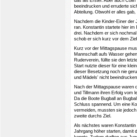
das als Erster. Aber auch Colin
beeindrucken und erruderte sich 
Abteilung. Obwohl er alles gab, 
Nachdem die Kinder-Einer der 
ran. Konstantin startete hier i
drei. Nachdem er sich nochmal 
schob er sich kurz vor dem Ziel
Kurz vor der Mittagspause musst
Mannschaft aufs Wasser gehen.
Ruderverein, füllte sie den le
Start nutzte dieser für eine klei
dieser Besetzung noch nie gerud
und Mädels' nicht beeindrucken
Nach der Mittagspause waren di
und Tillmann ihren Erfolg vom l
Da die Boote Bugball an Bugbal
Schluss spannend. Um eine Kol
vermeiden, mussten sie jedoch 
zweite durchs Ziel.
Als nächstes waren Konstantin
Jahrgang höher starten, damit 
konnte. Zudem durften aus Jug