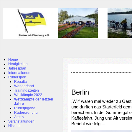
Home
Neuigkeiten
Jahresplan
Informationen
Rudersport
Regatta
Wanderfahrt
Berlin
Trainingszeiten
Wettkämpfe 2022
Wettkämpfe der letzten
,Wir' waren mal wieder zu Gast
Jahre
und durften das Starterfeld ge
Ruderjugend
bereichern. In der Summe gab's e
Ruderordnung
Archiv
Kaffeefahrt,
Jung und Alt verein
Veranstaltungen
Bericht wie folgt...
Historie