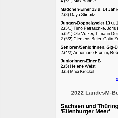
4.(5/1) Max Böhme
Mädchen-Einer 13 u. 14 Jahr
2.(3) Daya Stiebitz
Jungen-Doppelzweier 13 u. 
2.(5/1) Timo Petraschke, Joris 
5.(5/1) Ole Völker, Tilmann Do
2.(5/2) Clemens Beier, Colin 
Senioren/Seniorinnen, Gig-
2.(4/2) Annemarie Fromm, Ro
Juniorinnen-Einer B
2.(5) Helene Weist
3.(5) Maxi Kröckel
#
2022 LandesM-Be
Sachsen und Thüring
'Eilenburger Meer'