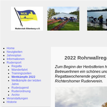
Home
Neuigkeiten
Jahresplan
2022 Rohrwallreg
Informationen
Rudersport
Regatta
Zum Beginn der Herbstferien 
Wanderfahrt
BetreuerInnen ein schönes und
Trainingszeiten
Regattawochenende gegönnt. S
Wettkämpfe 2022
Wettkämpfe der letzten
Richtershorner Ruderverein.
Jahre
Ruderjugend
Ruderordnung
Archiv
Veranstaltungen
Historie