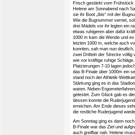
Frisch gestärkt vom Frühstück 
Helene am Sonnabend nach Salz
sie ihr Boot „Ibis“ mit der Bug
Wie die Bugnummer verriet, soll
drei Mädels vor ihr legten ein
etwas ruhigeren aber dafür kräf
1000 m kam die Wende und es g
letzten 1000 m, welche auch v
konnten, sah man nun deutlich. 
zwei Dritteln der Strecke völli
wie vor kräftige ruhige Schläge
Platzierungen 7-10 lagen jedoch
das B-Finale über 1000m ein s
stand noch der Athletik-Wettk
Stärkung ging es in das Stadion
waren. Neben Ergometerfahren,
getestet. Zum Glück gab es die
dessen konnte die Ruderjugend 
erreichen. Am Ende dieses seh
die restliche Ruderjugend wied
Am Sonntag ging es dann noch e
B-Finale war das Ziel und aufg
auch greifbar nah. Helene muss