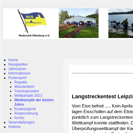
Home
Neuigkeiten
Jahresplan
Informationen
Rudersport
Regatta
Wanderfahrt
Trainingszeiten
Wettkämpfe 2022
Langstreckentest Leipz
Wettkämpfe der letzten
Jahre
Vom Eise befreit ..... Kein Apr
Ruderjugend
lagen Eisschollen auf dem Elst
Ruderordnung
pünktlich zum Langstreckentest
Archiv
Veranstaltungen
Wettkampf konnte stattfinden. Di
Historie
Überprüfungswettkampf der Kade