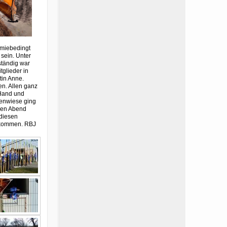
emiebedingt
 sein. Unter
ständig war
glieder in
tin Anne.
en. Allen ganz
 Hand und
benwiese ging
 den Abend
 diesen
 kommen. RBJ