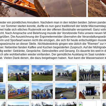
ieder ein pünktliches Anrudern. Nachdem man in den letzten beiden Jahren pand
z vor Sommer starten konnte, durfte es nun ganz traditionell der letzte Märzsamstag
el hatte sich etliches Rudervolk vor der offenen Bootshalle versammelt. Ganz voll
cht. Nach Ansprache und Belehrung musste der Vorsitzende Felix unsere neuen Mit
grüßen. Die Auszeichnung der Ergometermeister übernahm die Veranstaltungswär
terin und Sportwart waren nicht die einzigen, die sich für heute entschuldigen musst
gswünsche an dieser Stelle. Nichtsdestotrotz gingen wie üblich die "Riemen" zur
er. Nebenbei fanden Kaffee und Kuchen begeisterten Zuspruch. Auf der Mühlgra
ftig weiter: Getränke, Gespräche, Gebrutzeltes und Gesang. Es dauerte bis weit in
sich alle wohlbehalten wieder einfanden. Der gemütliche Ausklang im Saal rundete
ab. Vielen Dank denen, die dazu beigetragen haben. Nun kann die Wassersaison