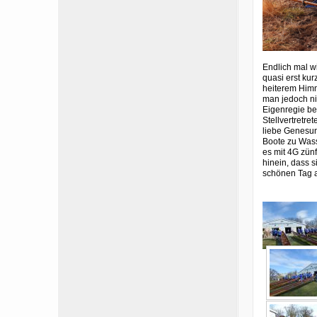
Endlich mal w
quasi erst kur
heiterem Himm
man jedoch ni
Eigenregie be
Stellvertretre
liebe Genesun
Boote zu Wass
es mit 4G zün
hinein, dass 
schönen Tag 