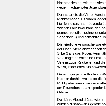
Nachtschichten, wie man sich e
wegen nachgeholter Jugendweih
Dann startete die Vierer-Verein
Mannschaften. Es waren jedoch 
hier fehlte das nachrückende J
zweiten Lauf zwar nahe der Idea
dennoch deutlich schneller un
Schönheit ;-) und namentlich T
Die feierliche Ansprache warte
der Noch-Nicht-Anwesenheit des
Silke Gans das Ruder. Vermutli
Vereinsgeschichte eine First Lad
Vereinszugehörigkeiten und die
Weist, leider ebenfalls abwesen
Danach gingen die Boote zu Wa
Kuchen dorthin, wo selbst die f
Mühlgrabenwiese versammelten
am Feuerchen zu anregender Ko
Gitarre.
Der kühle Abend dräute wie imme
wurden flussabwärts gerade noch