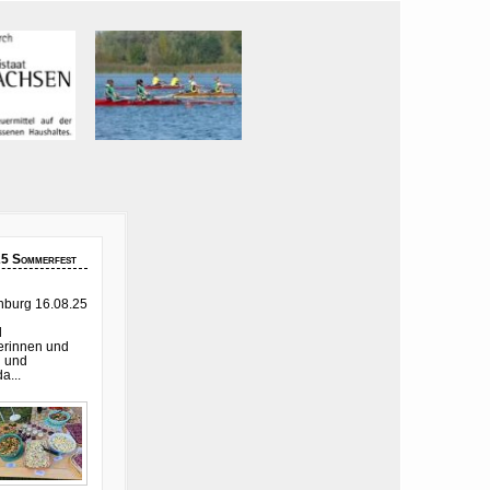
5 Sommerfest
nburg 16.08.25
d
perinnen und
n und
a...